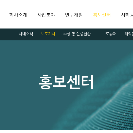
회사소개
사업분야
연구개발
홍보센터
사회
· 사내소식
· 보도기사
· 수상 및 인증현황
· E-브로슈어
· 해
홍보센터