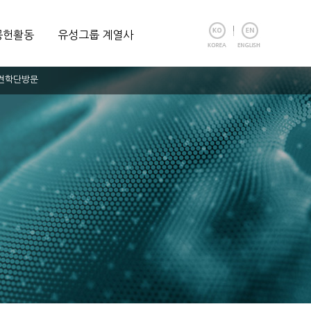
공헌활동
유성그룹 계열사
외견학단방문