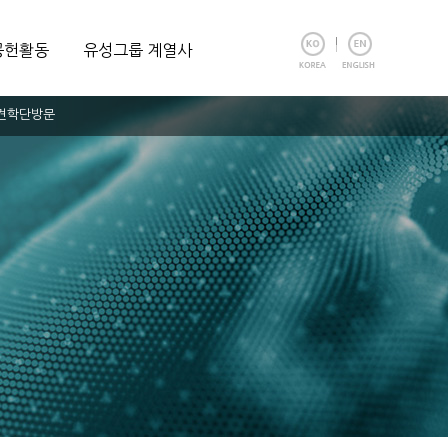
공헌활동
유성그룹 계열사
외견학단방문