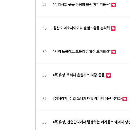
“우리사회 곳곳 온정의 불씨 지피기를…”
41
울산 아너소사이어티 출범…활동 본격화
40
“지역 노블레스 오블리주 확산 초석되길”
39
(주)유성-호서대 온실가스 저감 ‘골몰’
38
[생생경제] 산업 쓰레기 태워 에너지 생산 극대화
37
(주)유성, 산업단지에서 발생하는 폐기물로 에너지 생
36