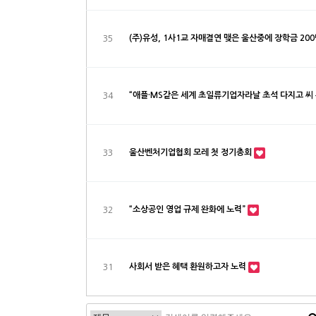
(주)유성, 1사1교 자매결연 맺은 울산중에 장학금 20
35
“애플·MS같은 세계 초일류기업자라날 초석 다지고 씨
34
울산벤처기업협회 모레 첫 정기총회
33
“소상공인 영업 규제 완화에 노력”
32
사회서 받은 혜택 환원하고자 노력
31