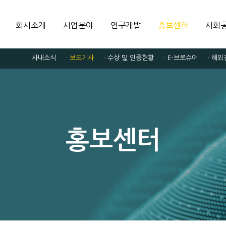
회사소개
사업분야
연구개발
홍보센터
사회
· 사내소식
· 보도기사
· 수상 및 인증현황
· E-브로슈어
· 해
홍보센터