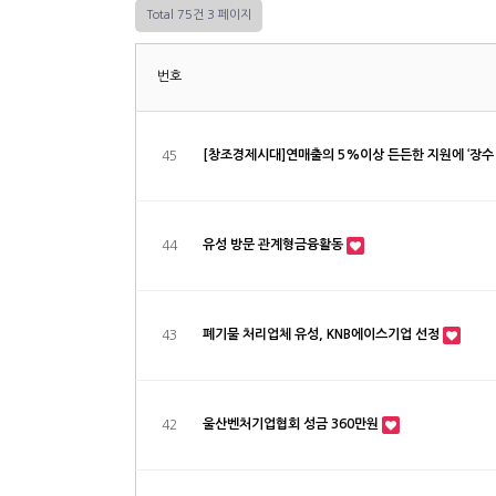
Total 75건
3 페이지
번호
[창조경제시대]연매출의 5%이상 든든한 지원에 ‘장수
45
유성 방문 관계형금융활동
44
폐기물 처리업체 유성, KNB에이스기업 선정
43
울산벤처기업협회 성금 360만원
42